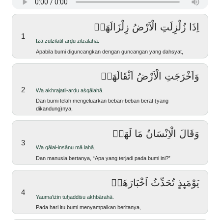
اِذَا زُلْزِلَتِ الْاَرْضُ زِلْزَالَهَاۙ
1
iżā zulzilatil-arḍu zilzālahā.
Apabila bumi diguncangkan dengan guncangan yang dahsyat,
وَاَخْرَجَتِ الْاَرْضُ اَثْقَالَهَاۙ
2
wa akhrajatil-arḍu aṡqālahā.
dan bumi telah mengeluarkan beban-beban berat (yang
dikandung)nya,
وَقَالَ الْاِنْسَانُ مَا لَهَاۚ
3
wa qālal-insānu mā lahā.
Dan manusia bertanya, “Apa yang terjadi pada bumi ini?”
يَوْمَىِٕذٍ تُحَدِّثُ اَخْبَارَهَاۙ
4
yauma'iżin tuḥaddiṡu akhbārahā.
Pada hari itu bumi menyampaikan beritanya,