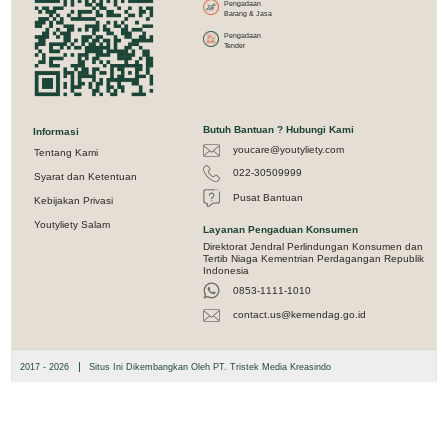
Pengadaan
Barang & Jasa
Pengadaan
Tender
Butuh Bantuan ? Hubungi Kami
Informasi
youcare@youtyliety.com
Tentang Kami
022-30509999
Syarat dan Ketentuan
Pusat Bantuan
Kebijakan Privasi
Youtyliety Salam
Layanan Pengaduan Konsumen
Direktorat Jendral Perlindungan Konsumen dan
Tertib Niaga Kementrian Perdagangan Republik
Indonesia
0853-1111-1010
contact.us@kemendag.go.id
|
2017 - 2026
Situs Ini Dikembangkan Oleh PT. Tristek Media Kreasindo