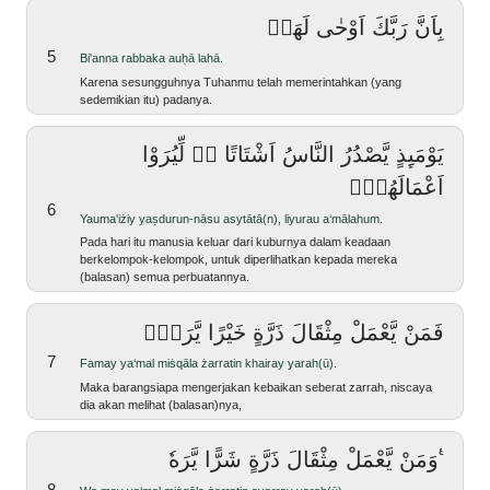
بِاَنَّ رَبَّكَ اَوْحٰى لَهَاۗ
5
bi'anna rabbaka auḥā lahā.
karena sesungguhnya Tuhanmu telah memerintahkan (yang
sedemikian itu) padanya.
يَوْمَىِٕذٍ يَّصْدُرُ النَّاسُ اَشْتَاتًا ەۙ لِّيُرَوْا
اَعْمَالَهُمْۗ
6
yauma'iżiy yaṣdurun-nāsu asytātā(n), liyurau a‘mālahum.
Pada hari itu manusia keluar dari kuburnya dalam keadaan
berkelompok-kelompok, untuk diperlihatkan kepada mereka
(balasan) semua perbuatannya.
فَمَنْ يَّعْمَلْ مِثْقَالَ ذَرَّةٍ خَيْرًا يَّرَهٗۚ
7
famay ya‘mal miṡqāla żarratin khairay yarah(ū).
Maka barangsiapa mengerjakan kebaikan seberat zarrah, niscaya
dia akan melihat (balasan)nya,
وَمَنْ يَّعْمَلْ مِثْقَالَ ذَرَّةٍ شَرًّا يَّرَهٗ ࣖ
8