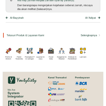
wa may ya‘mal miṡqāla żarratin syarray yarah(ū).
dan barangsiapa mengerjakan kejahatan seberat zarrah, niscaya
dia akan melihat (balasan)nya.
Al-Bayyinah
Al-'Adiyat
Telusuri Produk & Layanan Kami
Selengkapnya
Promo &
Paket
Perangkat IT
Layanan &
Pusat
Keagenan &
Edukasi &
Lain-lain
Diskon
Youtyliety
& Jaringan
Jasa
Data
Retailer
Pendidikan
Kanal Transaksi
Pembayaran
We Are
System
Integrator