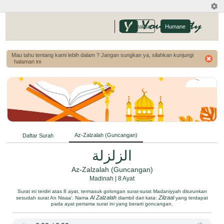
-
Hostakita
Humane
Mau tahu tentang kami lebih dalam ? Jangan sungkan ya, silahkan kunjungi
halaman ini
Az-Zalzalah
(Guncangan)
Daftar Surah
الزلزلة
Az-Zalzalah (Guncangan)
Madinah | 8 Ayat
Surat ini terdiri atas 8 ayat, termasuk golongan surat-surat Madaniyyah diturunkan
Al Zalzalah
Zilzaal
sesudah surat An Nisaa'. Nama
diambil dari kata:
yang terdapat
pada ayat pertama surat ini yang berarti goncangan.