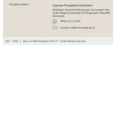
Youtyliety Salam
Layanan Pengaduan Konsumen
Direktorat Jendral Perlindungan Konsumen dan
Tertib Niaga Kementrian Perdagangan Republik
Indonesia
0853-1111-1010
contact.us@kemendag.go.id
|
2017 - 2026
Situs Ini Dikembangkan Oleh PT. Tristek Media Kreasindo