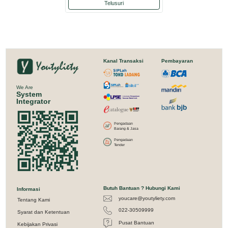
Telusuri
Kanal Transaksi
Pembayaran
We Are
System
Integrator
Pengadaan
Barang & Jasa
Pengadaan
Tender
Butuh Bantuan ? Hubungi Kami
Informasi
youcare@youtyliety.com
Tentang Kami
022-30509999
Syarat dan Ketentuan
Pusat Bantuan
Kebijakan Privasi