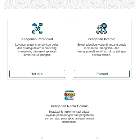
Keagenan Perangkat
Keagenan Internet
Layanan untuk memberikan solusi
Solusi teknologi yang dirancang untuk
dan strategi dalam merancang,
memantau, mengelola, dan
mengelola, dan meningkatkan
mengoptimalkan infrastruktur jaringan
infrastruktur jaringan.
secara efisien.
Telusuri
Telusuri
Keagenan Nama Domain
Instalasi & Implementasi adalah
layanan pemasangan dan pengaturan
sistem atau perangkat jaringan sesuai
kebutuhan.