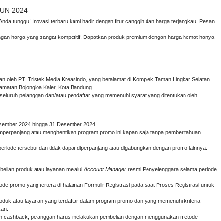
UN 2024
Anda tunggu! Inovasi terbaru kami hadir dengan fitur canggih dan harga terjangkau. Pesan
engan harga yang sangat kompetitif. Dapatkan produk premium dengan harga hemat hanya
an oleh PT. Tristek Media Kreasindo, yang beralamat di Komplek Taman Lingkar Selatan
amatan Bojongloa Kaler, Kota Bandung.
 seluruh pelanggan dan/atau pendaftar yang memenuhi syarat yang ditentukan oleh
Desember 2024 hingga 31 Desember 2024.
perpanjang atau menghentikan program promo ini kapan saja tanpa pemberitahuan
periode tersebut dan tidak dapat diperpanjang atau digabungkan dengan promo lainnya.
elian produk atau layanan melalui
Account Manager
resmi Penyelenggara selama periode
 promo yang tertera di halaman Formulir Registrasi pada saat Proses Registrasi untuk
roduk atau layanan yang terdaftar dalam program promo dan yang memenuhi kriteria
kan.
an cashback, pelanggan harus melakukan pembelian dengan menggunakan metode