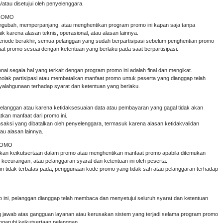
atau disetujui oleh penyelenggara.
PROMO
gubah, memperpanjang, atau menghentikan program promo ini kapan saja tanpa
ik karena alasan teknis, operasional, atau alasan lainnya.
eriode berakhir, semua pelanggan yang sudah berpartisipasi sebelum penghentian promo
t promo sesuai dengan ketentuan yang berlaku pada saat berpartisipasi.
i segala hal yang terkait dengan program promo ini adalah final dan mengikat.
lak partisipasi atau membatalkan manfaat promo untuk peserta yang dianggap telah
alahgunaan terhadap syarat dan ketentuan yang berlaku.
pelanggan atau karena ketidaksesuaian data atau pembayaran yang gagal tidak akan
kan manfaat dari promo ini.
ansaksi yang dibatalkan oleh penyelenggara, termasuk karena alasan ketidakvalidan
au alasan lainnya.
ROMO
an keikutsertaan dalam promo atau menghentikan manfaat promo apabila ditemukan
 kecurangan, atau pelanggaran syarat dan ketentuan ini oleh peserta.
 tidak terbatas pada, penggunaan kode promo yang tidak sah atau pelanggaran terhadap
ini, pelanggan dianggap telah membaca dan menyetujui seluruh syarat dan ketentuan
g jawab atas gangguan layanan atau kerusakan sistem yang terjadi selama program promo
garuhi keikutsertaan pelanggan.