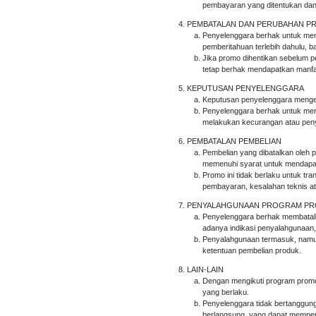
pembayaran yang ditentukan dan/
PEMBATALAN DAN PERUBAHAN 
Penyelenggara berhak untuk men
pemberitahuan terlebih dahulu, ba
Jika promo dihentikan sebelum p
tetap berhak mendapatkan manfaa
KEPUTUSAN PENYELENGGARA
Keputusan penyelenggara mengena
Penyelenggara berhak untuk meno
melakukan kecurangan atau peny
PEMBATALAN PEMBELIAN
Pembelian yang dibatalkan oleh 
memenuhi syarat untuk mendapat
Promo ini tidak berlaku untuk tr
pembayaran, kesalahan teknis at
PENYALAHGUNAAN PROGRAM P
Penyelenggara berhak membatalk
adanya indikasi penyalahgunaan,
Penyalahgunaan termasuk, namun
ketentuan pembelian produk.
LAIN-LAIN
Dengan mengikuti program promo 
yang berlaku.
Penyelenggara tidak bertanggun
berlangsung, yang dapat mempen