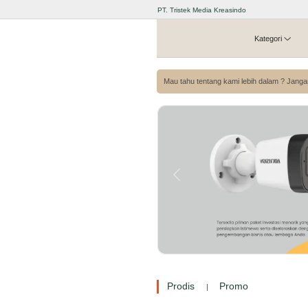
PT. Tristek Media Kreasindo
Kategori
Mau tahu tentang kami lebih dalam ? Janga
Prodis
Promo
|