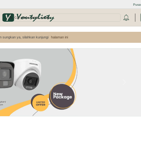
Pusa
-
n sungkan ya, silahkan kunjungi
halaman ini