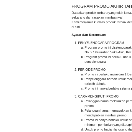
PROGRAM PROMO AKHIR TAH
Dapatkan produk terbaru yang telah lama 
sekarang dan rasakan manfaatnya!
Kami menjamin kualitas produk terbaik d
di sini!
Syarat dan Ketentuan:
PENYELENGGARA PROGRAM
Program promo ini diselenggarak
No. 27 Kelurahan Suka Asih, Kec
Program promo ini berlaku untuk
penyelenggara
PERIODE PROMO
Promo ini berlaku mulai dari 1 
Penyelenggara berhak untuk mem
terlebih dahulu.
Promo ini hanya berlaku selama 
CARA MENGIKUTI PROMO
Pelanggan harus melakukan pemb
promo.
Pelanggan harus memasukkan kode
mendapatkan manfaat promo.
Promo ini hanya berlaku untuk p
minimum pembelian yang ditetap
Untuk promo hadiah langsung d