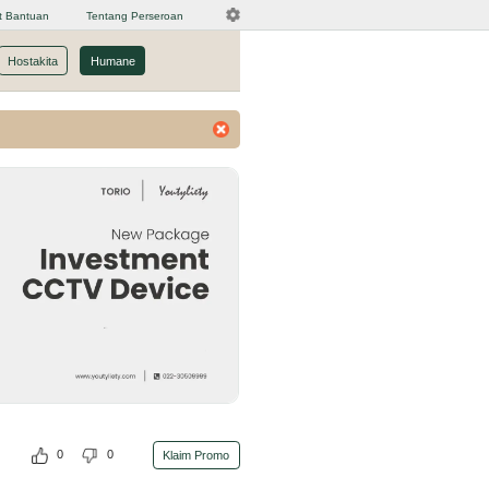
t Bantuan
Tentang Perseroan
Hostakita
Humane
0
0
Klaim Promo