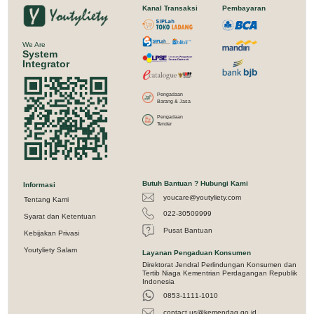
Kanal Transaksi
Pembayaran
We Are
System
Integrator
Pengadaan
Barang & Jasa
Pengadaan
Tender
Butuh Bantuan ? Hubungi Kami
Informasi
youcare@youtyliety.com
Tentang Kami
022-30509999
Syarat dan Ketentuan
Pusat Bantuan
Kebijakan Privasi
Youtyliety Salam
Layanan Pengaduan Konsumen
Direktorat Jendral Perlindungan Konsumen dan
Tertib Niaga Kementrian Perdagangan Republik
Indonesia
0853-1111-1010
contact.us@kemendag.go.id