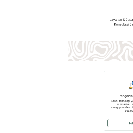
Layanan & Jasa 
Konsultasi J
Pengelola
Solusi teknologi 
memantau, m
mengoptimalkan in
secara
Tel