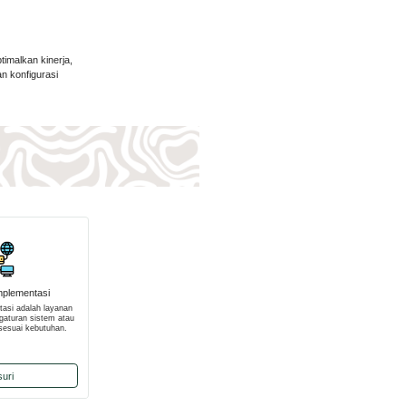
imalkan kinerja,
n konfigurasi
Implementasi
tasi adalah layanan
aturan sistem atau
 sesuai kebutuhan.
suri