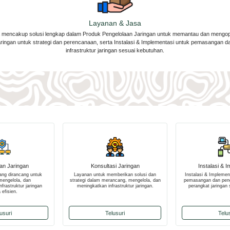
Layanan & Jasa
mencakup solusi lengkap dalam Produk Pengelolaan Jaringan untuk memantau dan mengopt
aringan untuk strategi dan perencanaan, serta Instalasi & Implementasi untuk pemasangan da
infrastruktur jaringan sesuai kebutuhan.
an Jaringan
Konsultasi Jaringan
Instalasi & 
yang dirancang untuk
Layanan untuk memberikan solusi dan
Instalasi & Implemen
engelola, dan
strategi dalam merancang, mengelola, dan
pemasangan dan peng
frastruktur jaringan
meningkatkan infrastruktur jaringan.
perangkat jaringan
 efisien.
usuri
Telusuri
Telu