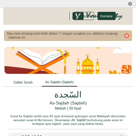
-
Hostakita
Humane
Mau tahu tentang kami lebih dalam ? Jangan sungkan ya, silahkan kunjungi
halaman ini
As-Sajdah
(Sajdah)
Daftar Surah
السّجدة
As-Sajdah (Sajdah)
Mekah | 30 Ayat
Surat As Sajdah terdiri atas 30 ayat termasuk golongan surat Makkiyah diturunkan
As Sajdah
sesudah surat Al Mu'minuun. Dinamakan
berhubung pada surat ini
terdapat ayat sajdah, yaitu ayat yang kelima belas.