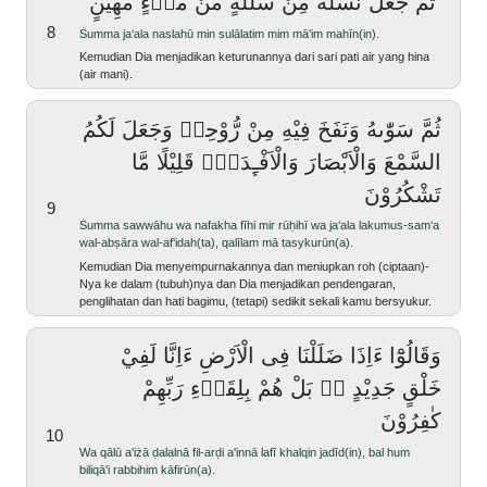
ثُمَّ جَعَلَ نَسْلَهٗ مِنْ سُلٰلَةٍ مِّنْ مَّاۤءٍ مَّهِيْنٍ ۚ
8
Ṡumma ja‘ala naslahū min sulālatim mim mā'im mahīn(in).
kemudian Dia menjadikan keturunannya dari sari pati air yang hina
(air mani).
ثُمَّ سَوّٰىهُ وَنَفَخَ فِيْهِ مِنْ رُّوْحِهٖ وَجَعَلَ لَكُمُ
السَّمْعَ وَالْاَبْصَارَ وَالْاَفْـِٕدَةَۗ قَلِيْلًا مَّا
تَشْكُرُوْنَ
9
Ṡumma sawwāhu wa nafakha fīhi mir rūḥihī wa ja‘ala lakumus-sam‘a
wal-abṣāra wal-af'idah(ta), qalīlam mā tasykurūn(a).
Kemudian Dia menyempurnakannya dan meniupkan roh (ciptaan)-
Nya ke dalam (tubuh)nya dan Dia menjadikan pendengaran,
penglihatan dan hati bagimu, (tetapi) sedikit sekali kamu bersyukur.
وَقَالُوْٓا ءَاِذَا ضَلَلْنَا فِى الْاَرْضِ ءَاِنَّا لَفِيْ
خَلْقٍ جَدِيْدٍ ەۗ بَلْ هُمْ بِلِقَاۤءِ رَبِّهِمْ
كٰفِرُوْنَ
10
wa qālū a'iżā ḍalalnā fil-arḍi a'innā lafī khalqin jadīd(in), bal hum
biliqā'i rabbihim kāfirūn(a).