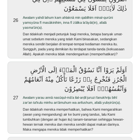
ذٰلِكَ لَاٰيٰتٍۗ اَفَلَا يَسْمَعُوْنَ
awalam yahdi lahum kam ahlaknā min qablihim minal-qurūni
26
yamsyūna fī masākinihim, inna fī żālika la'āyāt(in), afalā
yasma‘ūn(a).
Dan tidakkah menjadi petunjuk bagi mereka, betapa banyak umat-
umat sebelum mereka yang telah Kami binasakan, sedangkan
mereka sendiri berjalan di tempat-tempat kediaman mereka itu.
Sungguh, pada yang demikian itu terdapat tanda-tanda (kekuasaan
Allah). Apakah mereka tidak mendengarkan (memperhatikan)?
اَوَلَمْ يَرَوْا اَنَّا نَسُوْقُ الْمَاۤءَ اِلَى الْاَرْضِ
الْجُرُزِ فَنُخْرِجُ بِهٖ زَرْعًا تَأْكُلُ مِنْهُ اَنْعَامُهُمْ
وَاَنْفُسُهُمْۗ اَفَلَا يُبْصِرُوْنَ
27
awalam yarau annā nasūqul-mā'a ilal-arḍil juruzi fanukhriju bihī
zar‘an ta'kulu minhu an‘āmuhum wa anfushum, afalā yubṣirūn(a).
Dan tidakkah mereka memperhatikan, bahwa Kami mengarahkan
(awan yang mengandung) air ke bumi yang tandus, lalu Kami
tumbuhkan (dengan air hujan itu) tanam-tanaman sehingga hewan-
hewan ternak mereka dan mereka sendiri dapat makan darinya.
Maka mengapa mereka tidak memperhatikan?