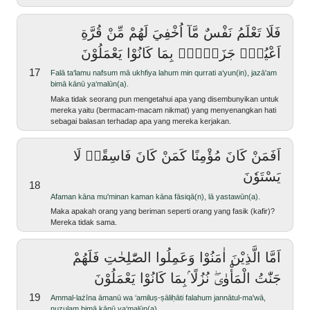
فَلَا تَعْلَمُ نَفْسٌ مَّآ اُخْفِيَ لَهُمْ مِّنْ قُرَّةِ
اَعْيُنٍۚ جَزَاۤءًۢ بِمَا كَانُوْا يَعْمَلُوْنَ
17
falā ta‘lamu nafsum mā ukhfiya lahum min qurrati a‘yun(in), jazā'am
bimā kānū ya‘malūn(a).
Maka tidak seorang pun mengetahui apa yang disembunyikan untuk
mereka yaitu (bermacam-macam nikmat) yang menyenangkan hati
sebagai balasan terhadap apa yang mereka kerjakan.
اَفَمَنْ كَانَ مُؤْمِنًا كَمَنْ كَانَ فَاسِقًاۗ لَا
يَسْتَوٗنَ
18
afaman kāna mu'minan kaman kāna fāsiqā(n), lā yastawūn(a).
Maka apakah orang yang beriman seperti orang yang fasik (kafir)?
Mereka tidak sama.
اَمَّا الَّذِيْنَ اٰمَنُوْا وَعَمِلُوا الصّٰلِحٰتِ فَلَهُمْ
جَنّٰتُ الْمَأْوٰىۖ نُزُلًا ۢبِمَا كَانُوْا يَعْمَلُوْنَ
19
ammal-lażīna āmanū wa ‘amiluṣ-ṣāliḥāti falahum jannātul-ma'wā,
nuzulam bimā kānū ya‘malūn(a).