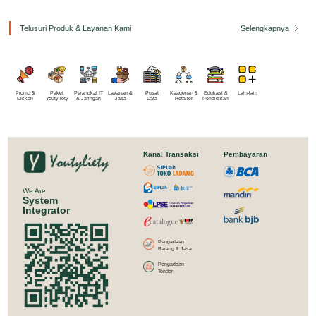
Telusuri Produk & Layanan Kami
Selengkapnya
Promo &
Paket
Perangkat IT
Layanan &
Pusat
Keagenan &
Edukasi &
Lain-lain
Diskon
Youtyliety
& Jaringan
Jasa
Data
Retailer
Pendidikan
Kanal Transaksi
Pembayaran
We Are
System
Integrator
Pengadaan
Barang & Jasa
Pengadaan
Tender