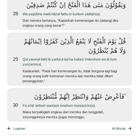
وَيَقُوْلُوْنَ مَتٰى هٰذَا الْفَتْحُ اِنْ كُنْتُمْ صٰدِقِيْنَ
28
wa yaqūlūna matā hāżal-fatḥu in kuntum ṣādiqīn(a).
Dan mereka bertanya, “Kapankah kemenangan itu (datang) jika
engkau orang yang benar?”
قُلْ يَوْمَ الْفَتْحِ لَا يَنْفَعُ الَّذِيْنَ كَفَرُوْٓا اِيْمَانُهُمْ
وَلَا هُمْ يُنْظَرُوْنَ
29
qul yaumal-fatḥi lā yanfa‘ul-lażīna kafarū īmānuhum wa lā hum
yunẓarūn(a).
Katakanlah, “Pada hari kemenangan itu, tidak berguna lagi bagi
orang-orang kafir keimanan mereka dan mereka tidak diberi
penangguhan.”
فَاَعْرِضْ عَنْهُمْ وَانْتَظِرْ اِنَّهُمْ مُّنْتَظِرُوْنَ ࣖ
30
fa a‘riḍ ‘anhum wantaẓir innahum muntaẓirūn(a).
Maka berpalinglah engkau dari mereka dan tunggulah,
sesungguhnya mereka (juga) menunggu.
Luqman
Al-Ahzab