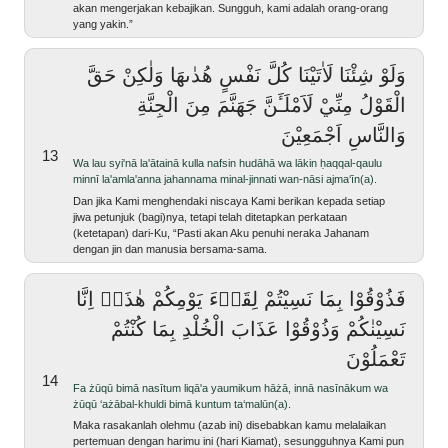
akan mengerjakan kebajikan. Sungguh, kami adalah orang-orang
yang yakin.”
وَلَوْ شِئْنَا لَاٰتَيْنَا كُلَّ نَفْسٍ هُدٰىهَا وَلٰكِنْ حَقَّ
الْقَوْلُ مِنِّيْ لَاَمْلَـَٔنَّ جَهَنَّمَ مِنَ الْجِنَّةِ
وَالنَّاسِ اَجْمَعِيْنَ
13
wa lau syi'nā la'ātainā kulla nafsin hudāhā wa lākin ḥaqqal-qaulu
minnī la'amla'anna jahannama minal-jinnati wan-nāsi ajma‘īn(a).
Dan jika Kami menghendaki niscaya Kami berikan kepada setiap
jiwa petunjuk (bagi)nya, tetapi telah ditetapkan perkataan
(ketetapan) dari-Ku, “Pasti akan Aku penuhi neraka Jahanam
dengan jin dan manusia bersama-sama.
فَذُوْقُوْا بِمَا نَسِيْتُمْ لِقَاۤءَ يَوْمِكُمْ هٰذَاۚ اِنَّا
نَسِيْنٰكُمْ وَذُوْقُوْا عَذَابَ الْخُلْدِ بِمَا كُنْتُمْ
تَعْمَلُوْنَ
14
fa żūqū bimā nasītum liqā'a yaumikum hāżā, innā nasīnākum wa
żūqū ‘ażābal-khuldi bimā kuntum ta‘malūn(a).
Maka rasakanlah olehmu (azab ini) disebabkan kamu melalaikan
pertemuan dengan harimu ini (hari Kiamat), sesungguhnya Kami pun