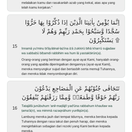
melalaikan kamu dan rasakanlah azab yang kekal, atas apa yang
telah kamu kerjakan.”
اِنَّمَا يُؤْمِنُ بِاٰيٰتِنَا الَّذِيْنَ اِذَا ذُكِّرُوْا بِهَا خَرُّوْا
سُجَّدًا وَّسَبَّحُوْا بِحَمْدِ رَبِّهِمْ وَهُمْ لَا
يَسْتَكْبِرُوْنَ ۩
15
innamā yu'minu bi'āyātinal-lażīna iżā żukkirū bihā kharrū sujjadaw
wa sabbaḥū biḥamdi rabbihim wa hum lā yastakbirūn(a).
Orang-orang yang beriman dengan ayat-ayat Kami, hanyalah orang-
orang yang apabila diperingatkan dengannya (ayat-ayat Kami),
mereka menyungkur sujud dan bertasbih serta memuji Tuhannya,
dan mereka tidak menyombongkan diri.
تَتَجَافٰى جُنُوْبُهُمْ عَنِ الْمَضَاجِعِ يَدْعُوْنَ
رَبَّهُمْ خَوْفًا وَّطَمَعًاۖ وَّمِمَّا رَزَقْنٰهُمْ يُنْفِقُوْنَ
tatajāfā junūbuhum ‘anil-maḍāji‘i yad‘ūna rabbahum khaufaw wa
16
ṭama‘ā(n), wa mimmā razaqnāhum yunfiqūn(a).
Lambung mereka jauh dari tempat tidurnya, mereka berdoa kepada
Tuhannya dengan rasa takut dan penuh harap, dan mereka
menginfakkan sebagian dari rezeki yang Kami berikan kepada
mereka.