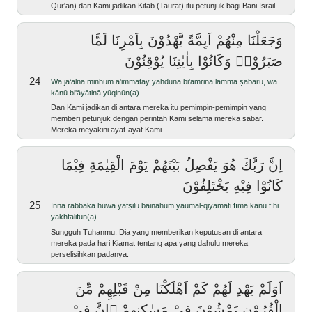
Qur'an) dan Kami jadikan Kitab (Taurat) itu petunjuk bagi Bani Israil.
وَجَعَلْنَا مِنْهُمْ اَىِٕمَّةً يَّهْدُوْنَ بِاَمْرِنَا لَمَّا
صَبَرُوْاۗ وَكَانُوْا بِاٰيٰتِنَا يُوْقِنُوْنَ
24
wa ja‘alnā minhum a'immatay yahdūna bi'amrinā lammā ṣabarū, wa
kānū bi'āyātinā yūqinūn(a).
Dan Kami jadikan di antara mereka itu pemimpin-pemimpin yang
memberi petunjuk dengan perintah Kami selama mereka sabar.
Mereka meyakini ayat-ayat Kami.
اِنَّ رَبَّكَ هُوَ يَفْصِلُ بَيْنَهُمْ يَوْمَ الْقِيٰمَةِ فِيْمَا
كَانُوْا فِيْهِ يَخْتَلِفُوْنَ
25
inna rabbaka huwa yafṣilu bainahum yaumal-qiyāmati fīmā kānū fīhi
yakhtalifūn(a).
Sungguh Tuhanmu, Dia yang memberikan keputusan di antara
mereka pada hari Kiamat tentang apa yang dahulu mereka
perselisihkan padanya.
اَوَلَمْ يَهْدِ لَهُمْ كَمْ اَهْلَكْنَا مِنْ قَبْلِهِمْ مِّنَ
الْقُرُوْنِ يَمْشُوْنَ فِيْ مَسٰكِنِهِمْ ۗاِنَّ فِيْ