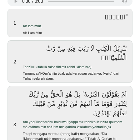
الۤمّۤ ۗ
1
alif lām mīm.
Alif Lam Mim.
تَنْزِيْلُ الْكِتٰبِ لَا رَيْبَ فِيْهِ مِنْ رَّبِّ
الْعٰلَمِيْنَۗ
2
tanzīlul-kitābi lā raiba fīhi mir rabbil-‘ālamīn(a).
Turunnya Al-Qur'an itu tidak ada keraguan padanya, (yaitu) dari
Tuhan seluruh alam.
اَمْ يَقُوْلُوْنَ افْتَرٰىهُ ۚ بَلْ هُوَ الْحَقُّ مِنْ رَّبِّكَ
لِتُنْذِرَ قَوْمًا مَّآ اَتٰىهُمْ مِّنْ نَّذِيْرٍ مِّنْ قَبْلِكَ
لَعَلَّهُمْ يَهْتَدُوْنَ
am yaqūlūnaftarāhu balhuwal-ḥaqqu mir rabbika litunżira qaumam
3
mā atāhum min nażīrim min qablika la‘allahum yahtadūn(a).
Tetapi mengapa mereka (orang kafir) mengatakan, “Dia
(Muhammad) telah mengada-adakannya.” Tidak, Al-Qur'an itu