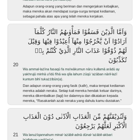
Adapun orang-orang yang beriman dan mengerjakan kebajikan,
maka mereka akan mendapat surga-surga tempat kediaman,
sebagai pahala atas apa yang telah mereka kerjakan.
وَاَمَّا الَّذِيْنَ فَسَقُوْا فَمَأْوٰىهُمُ النَّارُ كُلَّمَآ
اَرَادُوْٓا اَنْ يَّخْرُجُوْا مِنْهَآ اُعِيْدُوْا فِيْهَا وَقِيْلَ
لَهُمْ ذُوْقُوْا عَذَابَ النَّارِ الَّذِيْ كُنْتُمْ بِهٖ
تُكَذِّبُوْنَ
20
wa ammal-lażīna fasaqū fa ma'wākumun nāru kullamā arādū ay
yakhrujū minhā u‘īdū fīhā wa qīla lahum żūqū ‘ażāban nāril-lażī
kuntum bihī tukażżibūn(a).
Dan adapun orang-orang yang fasik (kafir), maka tempat kediaman
mereka adalah neraka. Setiap kali mereka hendak keluar darinya,
mereka dikembalikan (lagi) ke dalamnya dan dikatakan kepada
mereka, “Rasakanlah azab neraka yang dahulu kamu dustakan.”
وَلَنُذِيْقَنَّهُمْ مِّنَ الْعَذَابِ الْاَدْنٰى دُوْنَ الْعَذَابِ
الْاَكْبَرِ لَعَلَّهُمْ يَرْجِعُوْنَ
21
wa lanużīqannahum minal-‘ażābil-adnā dūnal-‘ażābil-akbari
la‘allahum yarji‘ūn(a).