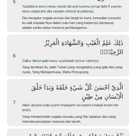
5
yudabbirul-amra minas-samā'i ilal-arḍi ṡumma ya‘ruju ilaihi fī yaumin
kāna miqdāruhū alfa sanatim mimmā ta‘uddūn(a).
Dia mengatur segala urusan dari langit ke bumi, kemudian (urusan)
itu naik kepada-Nya dalam satu hari yang kadarnya (lamanya)
adalah seribu tahun menurut perhitunganmu.
ذٰلِكَ عٰلِمُ الْغَيْبِ وَالشَّهَادَةِ الْعَزِيْزُ
الرَّحِيْمُۙ
6
Żālika ‘ālimul-gaibi wasy-syahādatil-‘azīzur-raḥīm(u).
Yang demikian itu, ialah Tuhan yang mengetahui yang gaib dan yang
nyata, Yang Mahaperkasa, Maha Penyayang.
الَّذِيْٓ اَحْسَنَ كُلَّ شَيْءٍ خَلَقَهٗ وَبَدَاَ خَلْقَ
الْاِنْسَانِ مِنْ طِيْنٍ
7
allażī aḥsana kulla syai'in khalaqahū wa bada'a khalqal-insāni min
ṭīn(in).
Yang memperindah segala sesuatu yang Dia ciptakan dan yang
memulai penciptaan manusia dari tanah,