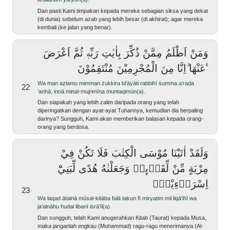
Dan pasti Kami timpakan kepada mereka sebagian siksa yang dekat
(di dunia) sebelum azab yang lebih besar (di akhirat); agar mereka
kembali (ke jalan yang benar).
وَمَنْ اَظْلَمُ مِمَّنْ ذُكِّرَ بِاٰيٰتِ رَبِّهٖ ثُمَّ اَعْرَضَ
عَنْهَا ۗاِنَّا مِنَ الْمُجْرِمِيْنَ مُنْتَقِمُوْنَ ࣖ
wa man aẓlamu mimman żukkira bi'āyāti rabbihī ṡumma a‘raḍa
22
‘anhā, innā minal-mujrimīna muntaqimūn(a).
Dan siapakah yang lebih zalim daripada orang yang telah
diperingatkan dengan ayat-ayat Tuhannya, kemudian dia berpaling
darinya? Sungguh, Kami akan memberikan balasan kepada orang-
orang yang berdosa.
وَلَقَدْ اٰتَيْنَا مُوْسَى الْكِتٰبَ فَلَا تَكُنْ فِيْ
مِرْيَةٍ مِّنْ لِّقَاۤىِٕهٖ وَجَعَلْنٰهُ هُدًى لِّبَنِيْٓ
اِسْرَاۤءِيْلَۚ
23
wa laqad ātainā mūsal-kitāba falā takun fī miryatim mil liqā'ihī wa
ja‘alnāhu hudal libanī isrā'īl(a).
Dan sungguh, telah Kami anugerahkan Kitab (Taurat) kepada Musa,
maka janganlah engkau (Muhammad) ragu-ragu menerimanya (Al-