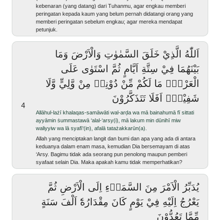
kebenaran (yang datang) dari Tuhanmu, agar engkau memberi
peringatan kepada kaum yang belum pernah didatangi orang yang
memberi peringatan sebelum engkau; agar mereka mendapat
petunjuk.
اَللّٰهُ الَّذِيْ خَلَقَ السَّمٰوٰتِ وَالْاَرْضَ وَمَا
بَيْنَهُمَا فِيْ سِتَّةِ اَيَّامٍ ثُمَّ اسْتَوٰى عَلَى
الْعَرْشِۗ مَا لَكُمْ مِّنْ دُوْنِهٖ مِنْ وَّلِيٍّ وَّلَا
شَفِيْعٍۗ اَفَلَا تَتَذَكَّرُوْنَ
4
allāhul-lażī khalaqas-samāwāti wal-arḍa wa mā bainahumā fī sittati
ayyāmin ṡummastawā ‘alal-‘arsy(i), mā lakum min dūnihī miw
waliyyiw wa lā syafī‘(in), afalā tatażakkarūn(a).
Allah yang menciptakan langit dan bumi dan apa yang ada di antara
keduanya dalam enam masa, kemudian Dia bersemayam di atas
‘Arsy. Bagimu tidak ada seorang pun penolong maupun pemberi
syafaat selain Dia. Maka apakah kamu tidak memperhatikan?
يُدَبِّرُ الْاَمْرَ مِنَ السَّمَاۤءِ اِلَى الْاَرْضِ ثُمَّ
يَعْرُجُ اِلَيْهِ فِيْ يَوْمٍ كَانَ مِقْدَارُهٗٓ اَلْفَ سَنَةٍ
مِّمَّا تَعُدُّوْنَ