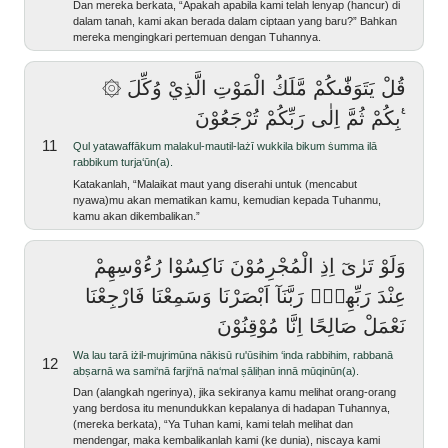
Dan mereka berkata, “Apakah apabila kami telah lenyap (hancur) di
dalam tanah, kami akan berada dalam ciptaan yang baru?” Bahkan
mereka mengingkari pertemuan dengan Tuhannya.
۞ قُلْ يَتَوَفّٰىكُمْ مَّلَكُ الْمَوْتِ الَّذِيْ وُكِّلَ
بِكُمْ ثُمَّ اِلٰى رَبِّكُمْ تُرْجَعُوْنَ ࣖ
11
qul yatawaffākum malakul-mautil-lażī wukkila bikum ṡumma ilā
rabbikum turja‘ūn(a).
Katakanlah, “Malaikat maut yang diserahi untuk (mencabut
nyawa)mu akan mematikan kamu, kemudian kepada Tuhanmu,
kamu akan dikembalikan.”
وَلَوْ تَرٰىٓ اِذِ الْمُجْرِمُوْنَ نَاكِسُوْا رُءُوْسِهِمْ
عِنْدَ رَبِّهِمْۗ رَبَّنَآ اَبْصَرْنَا وَسَمِعْنَا فَارْجِعْنَا
نَعْمَلْ صَالِحًا اِنَّا مُوْقِنُوْنَ
wa lau tarā iżil-mujrimūna nākisū ru'ūsihim ‘inda rabbihim, rabbanā
12
abṣarnā wa sami‘nā farji‘nā na‘mal ṣāliḥan innā mūqinūn(a).
Dan (alangkah ngerinya), jika sekiranya kamu melihat orang-orang
yang berdosa itu menundukkan kepalanya di hadapan Tuhannya,
(mereka berkata), “Ya Tuhan kami, kami telah melihat dan
mendengar, maka kembalikanlah kami (ke dunia), niscaya kami