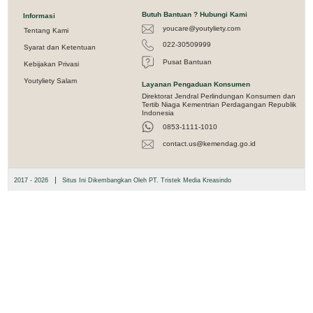
Butuh Bantuan ? Hubungi Kami
Informasi
youcare@youtyliety.com
Tentang Kami
022-30509999
Syarat dan Ketentuan
Pusat Bantuan
Kebijakan Privasi
Youtyliety Salam
Layanan Pengaduan Konsumen
Direktorat Jendral Perlindungan Konsumen dan
Tertib Niaga Kementrian Perdagangan Republik
Indonesia
0853-1111-1010
contact.us@kemendag.go.id
|
2017 - 2026
Situs Ini Dikembangkan Oleh PT. Tristek Media Kreasindo